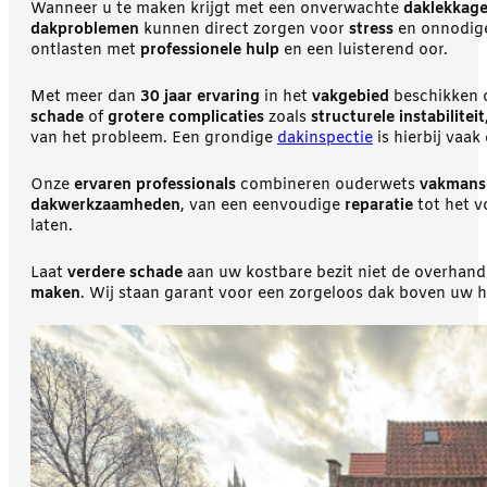
Wanneer u te maken krijgt met een onverwachte
daklekkag
dakproblemen
kunnen direct zorgen voor
stress
en onnodi
ontlasten met
professionele hulp
en een luisterend oor.
Met meer dan
30 jaar ervaring
in het
vakgebied
beschikken
schade
of
grotere complicaties
zoals
structurele instabiliteit
van het probleem. Een grondige
dakinspectie
is hierbij vaak
Onze
ervaren professionals
combineren ouderwets
vakmans
dakwerkzaamheden
, van een eenvoudige
reparatie
tot het v
laten.
Laat
verdere schade
aan uw kostbare bezit niet de overhand
maken
. Wij staan garant voor een zorgeloos dak boven uw h