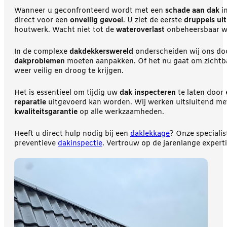
Wanneer u geconfronteerd wordt met een
schade aan dak
in
direct voor een
onveilig gevoel
. U ziet de eerste
druppels uit
houtwerk. Wacht niet tot de
wateroverlast
onbeheersbaar w
In de complexe
dakdekkerswereld
onderscheiden wij ons do
dakproblemen
moeten aanpakken. Of het nu gaat om zicht
weer veilig en droog te krijgen.
Het is essentieel om tijdig uw
dak inspecteren
te laten door
reparatie
uitgevoerd kan worden. Wij werken uitsluitend m
kwaliteitsgarantie
op alle werkzaamheden.
Heeft u direct hulp nodig bij een
daklekkage
? Onze specialis
preventieve
dakinspectie
. Vertrouw op de jarenlange expert