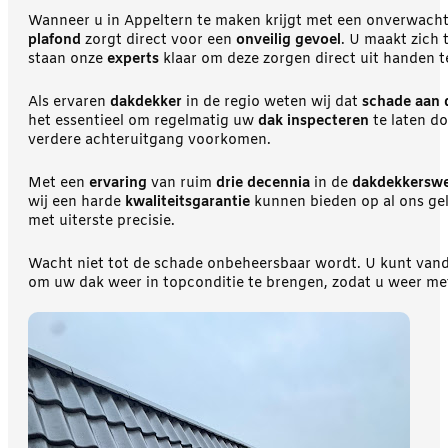
Wanneer u in Appeltern te maken krijgt met een onverwach
plafond
zorgt direct voor een
onveilig gevoel
. U maakt zich
staan onze
experts
klaar om deze zorgen direct uit handen
Als ervaren
dakdekker
in de regio weten wij dat
schade aan 
het essentieel om regelmatig uw
dak inspecteren
te laten d
verdere achteruitgang voorkomen.
Met een
ervaring
van ruim
drie decennia
in de
dakdekkerswe
wij een harde
kwaliteitsgarantie
kunnen bieden op al ons gel
met uiterste precisie.
Wacht niet tot de schade onbeheersbaar wordt. U kunt va
om uw dak weer in topconditie te brengen, zodat u weer met 